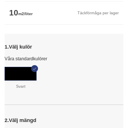
10
Täckförmåga per lager
m2/liter
1.
Välj kulör
Våra standardkulörer
Svart
2.
Välj mängd