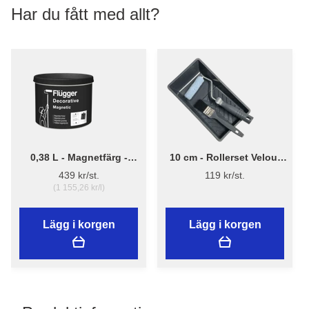
Har du fått med allt?
0,38 L - Magnetfärg -
10 cm - Rollerset Velour
Flügger Decorative
fine Quick
439 kr/st.
119 kr/st.
Magnetic
(1 155,26 kr/l)
Lägg i korgen
Lägg i korgen