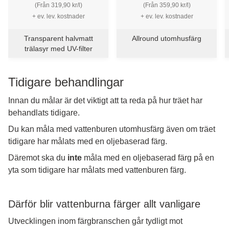
Trälasyr
Täcklasyr
(Från 319,90 kr/l)
(Från 359,90 kr/l)
+ ev. lev. kostnader
+ ev. lev. kostnader
Transparent halvmatt
Allround utomhusfärg
trälasyr med UV-filter
Tidigare behandlingar
Innan du målar är det viktigt att ta reda på hur träet har
behandlats tidigare.
Du kan måla med vattenburen utomhusfärg även om träet
tidigare har målats med en oljebaserad färg.
Däremot ska du
inte
måla med en oljebaserad färg på en
yta som tidigare har målats med vattenburen färg.
Därför blir vattenburna färger allt vanligare
Utvecklingen inom färgbranschen går tydligt mot