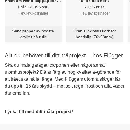
Premium Hand slippapper 93
Slipkloss kork
mm x 5 m
Från 64,95 kr/st.
29,95 kr/st.
+ ev. lev. kostnader
+ ev. lev. kostnader
Sandpapper av högsta
Liten slipkloss i kork för
kvalitet på rulle
handslip (70x93mm)
Allt du behöver till ditt träprojekt – hos Flügger
Ska du måla garaget, carporten eller något annat
utomhusprojekt? Då är färg av hög kvalitet avgörande för
att träet ska hålla länge. Med Flüggers utomhusfärger får
du upp till 15 års skydd – mot sol, regn, frost och alla väder
där emellan.
Lycka till med ditt målarprojekt!