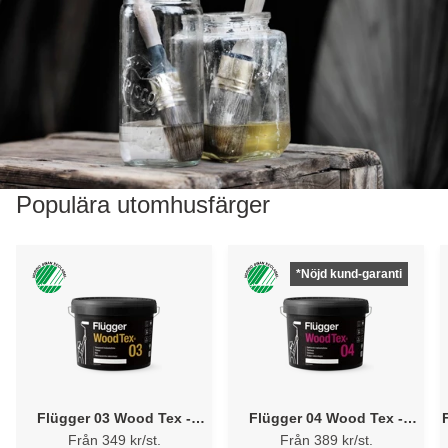
Populära utomhusfärger
*Nöjd kund-garanti
Flügger 03 Wood Tex -
Flügger 04 Wood Tex -
Transparent Vattenbaserad
Allround Vattenbaserad
Från 349 kr/st.
Från 389 kr/st.