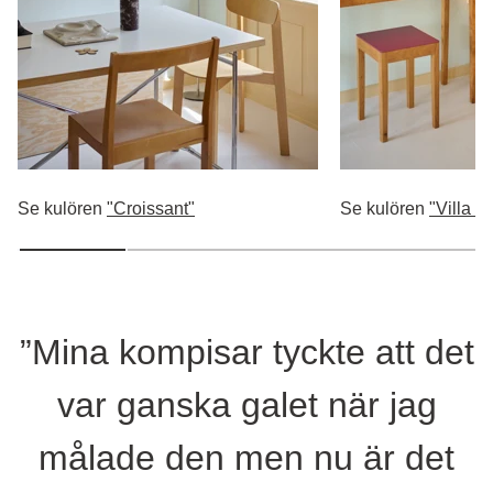
Se kulören
"Croissant"
Se kulören
"Villa J
”Mina kompisar tyckte att det
var ganska galet när jag
målade den men nu är det