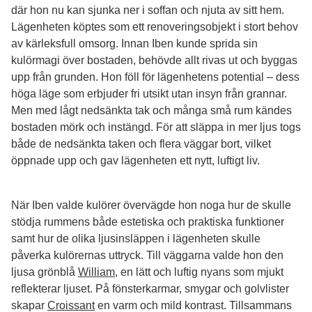
där hon nu kan sjunka ner i soffan och njuta av sitt hem.
Lägenheten köptes som ett renoveringsobjekt i stort behov
av kärleksfull omsorg. Innan Iben kunde sprida sin
kulörmagi över bostaden, behövde allt rivas ut och byggas
upp från grunden. Hon föll för lägenhetens potential – dess
höga läge som erbjuder fri utsikt utan insyn från grannar.
Men med lågt nedsänkta tak och många små rum kändes
bostaden mörk och instängd. För att släppa in mer ljus togs
både de nedsänkta taken och flera väggar bort, vilket
öppnade upp och gav lägenheten ett nytt, luftigt liv.
När Iben valde kulörer övervägde hon noga hur de skulle
stödja rummens både estetiska och praktiska funktioner
samt hur de olika ljusinsläppen i lägenheten skulle
påverka kulörernas uttryck.
Till väggarna valde hon den
ljusa grönblå
William
, en lätt och luftig nyans som mjukt
reflekterar ljuset. På fönsterkarmar, smygar och golvlister
skapar
Croissant
en varm och mild kontrast. Tillsammans