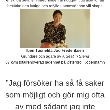
enskilda detaljer i inredningen är noggrant utvalda för att
förstärka den luftiga och rofyllda atmosfär hon vill skapa.
Iben Tusnelda Joo Frederiksen
Grundare och ägare av
A Seat in Siena
67 kvm totalrenoverad lägenhet på Østerbro, Köpenhamn
”Jag försöker ha så få saker
som möjligt och gör mig ofta
av med sådant jag inte