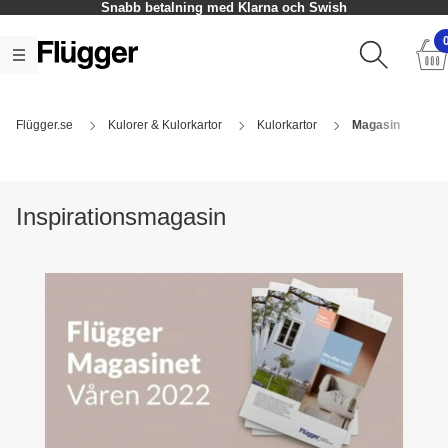
Snabb betalning med Klarna och Swish
Flügger.se
Kulorer & Kulorkartor
Kulorkartor
Magasin
Inspirationsmagasin