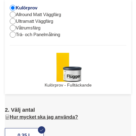
Kulörprov
Allround Matt Väggfärg
Ultramatt Väggfärg
Våtrumsfärg
Trä- och Panelmålning
Kulörprov - Fulltäckande
2. Välj antal
Hur mycket ska jag använda?
0,35 L