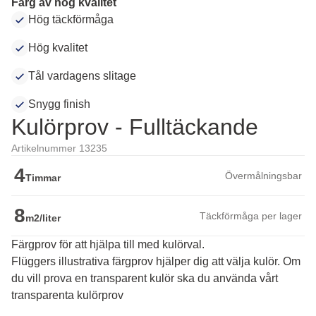
Färg av hög kvalitet
Hög täckförmåga
Hög kvalitet
Tål vardagens slitage
Snygg finish
Kulörprov - Fulltäckande
Artikelnummer 13235
4
Övermålningsbar
Timmar
8
Täckförmåga per lager
m2/liter
Färgprov för att hjälpa till med kulörval.
Flüggers illustrativa färgprov hjälper dig att välja kulör. Om 
du vill prova en transparent kulör ska du använda vårt 
transparenta kulörprov