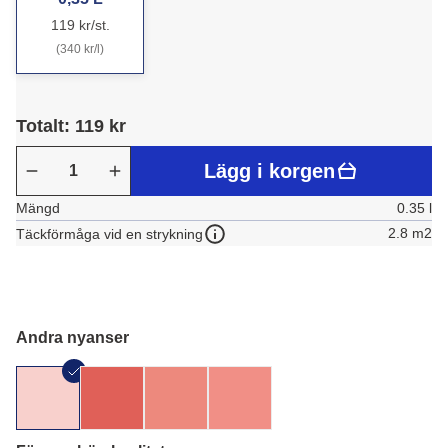
119 kr/st.
(340 kr/l)
Totalt: 119 kr
Lägg i korgen
Mängd
0.35 l
2.8 m2
Täckförmåga vid en strykning
Andra nyanser