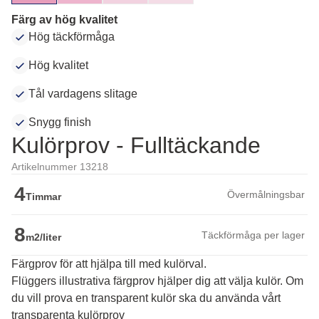
Färg av hög kvalitet
Hög täckförmåga
Hög kvalitet
Tål vardagens slitage
Snygg finish
Kulörprov - Fulltäckande
Artikelnummer 13218
4
Övermålningsbar
Timmar
8
Täckförmåga per lager
m2/liter
Färgprov för att hjälpa till med kulörval.
Flüggers illustrativa färgprov hjälper dig att välja kulör. Om 
du vill prova en transparent kulör ska du använda vårt 
transparenta kulörprov