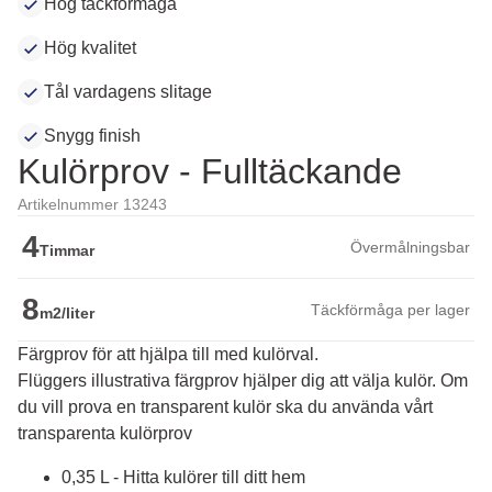
Hög täckförmåga
Hög kvalitet
Tål vardagens slitage
Snygg finish
Kulörprov - Fulltäckande
Artikelnummer 13243
4
Övermålningsbar
Timmar
8
Täckförmåga per lager
m2/liter
Färgprov för att hjälpa till med kulörval.
Flüggers illustrativa färgprov hjälper dig att välja kulör. Om 
du vill prova en transparent kulör ska du använda vårt 
transparenta kulörprov
0,35 L - Hitta kulörer till ditt hem