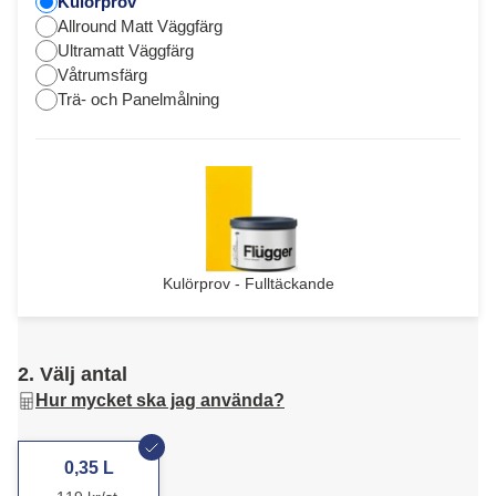
Kulörprov
Allround Matt Väggfärg
Ultramatt Väggfärg
Våtrumsfärg
Trä- och Panelmålning
Kulörprov - Fulltäckande
2. Välj antal
Hur mycket ska jag använda?
0,35 L