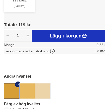
119 kr/st.
(340 kr/l)
Totalt: 119 kr
Lägg i korgen
Mängd
0.35 l
2.8 m2
Täckförmåga vid en strykning
Andra nyanser
Färg av hög kvalitet