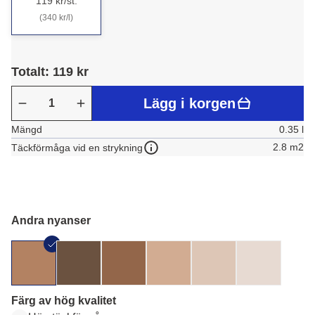
119 kr/st.
(340 kr/l)
Totalt: 119 kr
Lägg i korgen
Mängd
0.35 l
2.8 m2
Täckförmåga vid en strykning
Andra nyanser
Färg av hög kvalitet