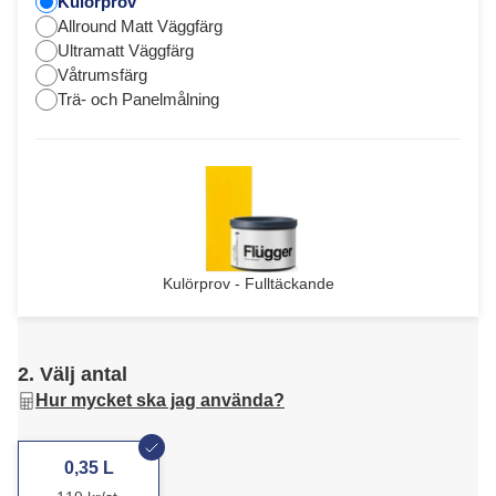
Kulörprov
Allround Matt Väggfärg
Ultramatt Väggfärg
Våtrumsfärg
Trä- och Panelmålning
Kulörprov - Fulltäckande
2. Välj antal
Hur mycket ska jag använda?
0,35 L