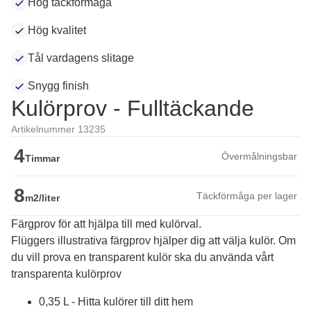
Hög täckförmåga
Hög kvalitet
Tål vardagens slitage
Snygg finish
Kulörprov - Fulltäckande
Artikelnummer 13235
4
Övermålningsbar
Timmar
8
Täckförmåga per lager
m2/liter
Färgprov för att hjälpa till med kulörval.
Flüggers illustrativa färgprov hjälper dig att välja kulör. Om 
du vill prova en transparent kulör ska du använda vårt 
transparenta kulörprov
0,35 L - Hitta kulörer till ditt hem