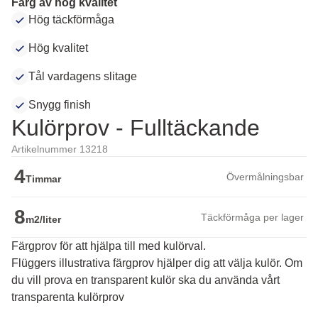
Färg av hög kvalitet
Hög täckförmåga
Hög kvalitet
Tål vardagens slitage
Snygg finish
Kulörprov - Fulltäckande
Artikelnummer 13218
4
Övermålningsbar
Timmar
8
Täckförmåga per lager
m2/liter
Färgprov för att hjälpa till med kulörval.
Flüggers illustrativa färgprov hjälper dig att välja kulör. Om 
du vill prova en transparent kulör ska du använda vårt 
transparenta kulörprov