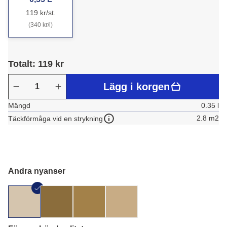
119 kr/st.
(340 kr/l)
Totalt: 119 kr
Lägg i korgen
Mängd
0.35 l
2.8 m2
Täckförmåga vid en strykning
Andra nyanser