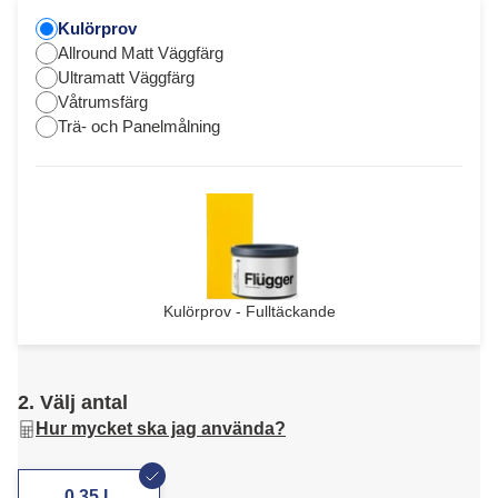
Kulörprov
Allround Matt Väggfärg
Ultramatt Väggfärg
Våtrumsfärg
Trä- och Panelmålning
Kulörprov - Fulltäckande
2. Välj antal
Hur mycket ska jag använda?
0,35 L