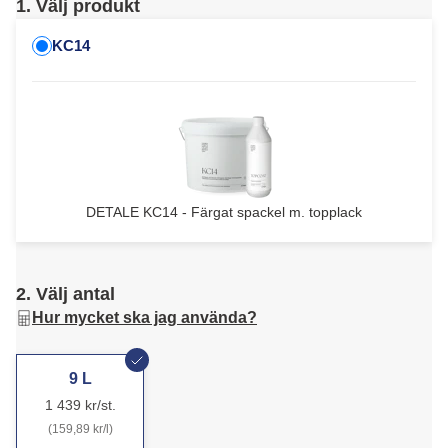
1. Välj produkt
KC14
DETALE KC14 - Färgat spackel m. topplack
2. Välj antal
Hur mycket ska jag använda?
9 L
1 439 kr/st.
(159,89 kr/l)