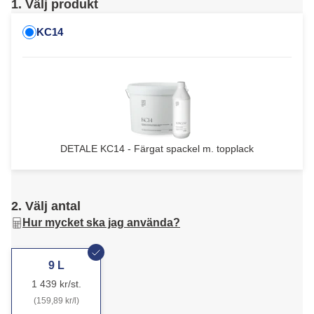
1. Välj produkt
KC14
DETALE KC14 - Färgat spackel m. topplack
2. Välj antal
Hur mycket ska jag använda?
9 L
1 439 kr/st.
(159,89 kr/l)