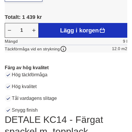
Totalt: 1 439 kr
Lägg i korgen
Mängd
9 l
12.0 m2
Täckförmåga vid en strykning
Färg av hög kvalitet
Hög täckförmåga
Hög kvalitet
Tål vardagens slitage
Snygg finish
DETALE KC14 - Färgat
spackel m. topplack