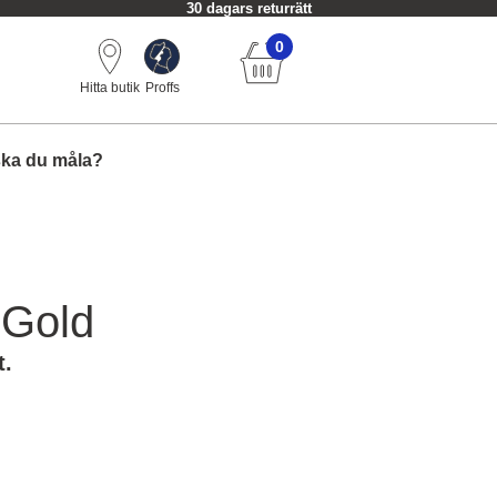
30 dagars returrätt
0
Hitta butik
Proffs
ska du måla?
 Gold
t.