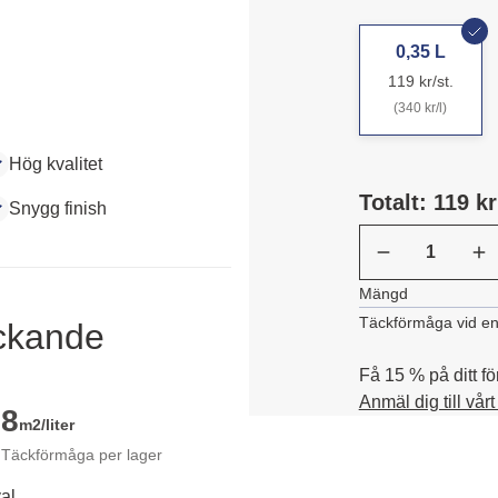
0,35 L
119 kr/st.
(340 kr/l)
Hög kvalitet
Totalt: 119 kr
Snygg finish
Mängd
Täckförmåga vid en
äckande
Få 15 % på ditt fö
Anmäl dig till vår
8
m2/liter
Täckförmåga per lager
al.