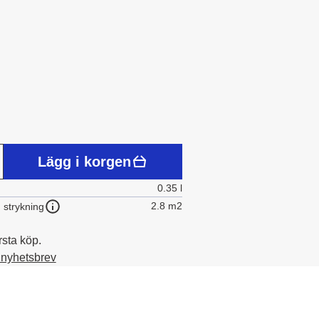
Lägg i korgen
0.35 l
2.8 m2
 strykning
rsta köp.
t nyhetsbrev