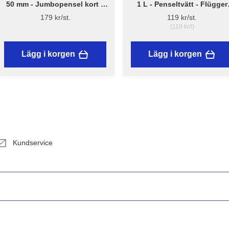
50 mm - Jumbopensel kort –
1 L - Penseltvätt - Flügger
Flügger Pro Series
Fluren 59
179 kr/st.
119 kr/st.
(119 kr/l)
Lägg i korgen
Lägg i korgen
Kundservice