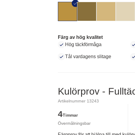
Färg av hög kvalitet
Hög täckförmåga
Tål vardagens slitage
Kulörprov - Fullt
Artikelnummer 13243
4
Timmar
Övermålningsbar
Färgprov för att hjälpa till med kulörv