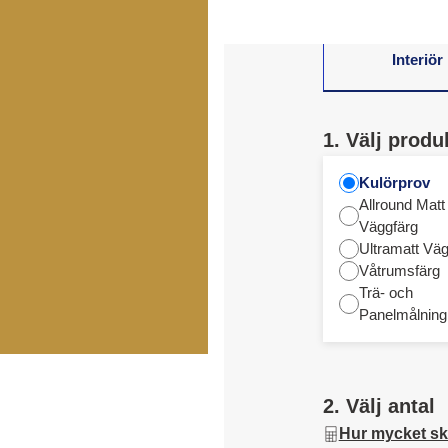
Interiör
1. Välj produ
Kulörprov
Allround Matt
Väggfärg
Ultramatt Väg
Våtrumsfärg
Trä- och
Panelmålning
2. Välj antal
Hur mycket sk