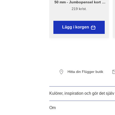
50 mm - Jumbopensel kort –
Flügger Excellence
219 kr/st.
Lägg i korgen
Hitta din Flügger butik
Kulörer, inspiration och gör det själv
Om