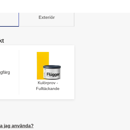
Exteriör
kt
gfärg
Kulörprov -
Fulltäckande
a jag använda?