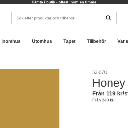
Hämta i butik - oftast inom en timme
Inomhus
Utomhus
Tapet
Tillbehör
Var 
53-07U
Honey
Från 119 kr/s
Från 340 kr/l