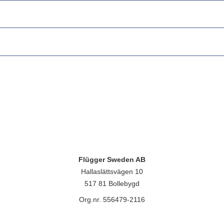
Flügger Sweden AB
Hallaslättsvägen 10
517 81 Bollebygd
Org.nr. 556479-2116
lügger group A/S, Islevdalvej 151, 2610 Rødovre, CVR-nr.: 32788718. 