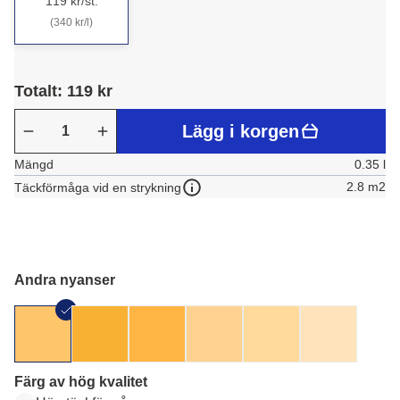
119 kr/st.
(340 kr/l)
Totalt: 119 kr
Lägg i korgen
Mängd
0.35 l
2.8 m2
Täckförmåga vid en strykning
Andra nyanser
Färg av hög kvalitet