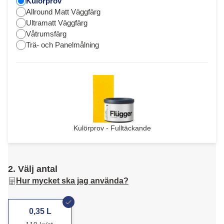
Kulörprov
Allround Matt Väggfärg
Ultramatt Väggfärg
Våtrumsfärg
Trä- och Panelmålning
Kulörprov - Fulltäckande
2. Välj antal
Hur mycket ska jag använda?
0,35 L