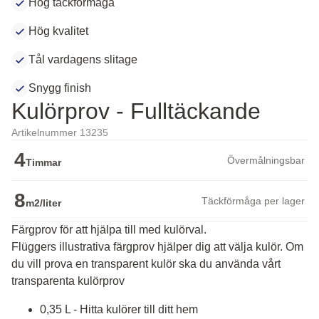
Hög täckförmåga
Hög kvalitet
Tål vardagens slitage
Snygg finish
Kulörprov - Fulltäckande
Artikelnummer 13235
4
Övermålningsbar
Timmar
8
Täckförmåga per lager
m2/liter
Färgprov för att hjälpa till med kulörval.
Flüggers illustrativa färgprov hjälper dig att välja kulör. Om 
du vill prova en transparent kulör ska du använda vårt 
transparenta kulörprov
0,35 L - Hitta kulörer till ditt hem