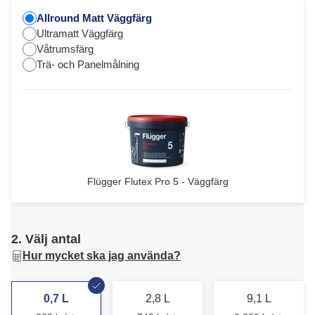
Allround Matt Väggfärg
Ultramatt Väggfärg
Våtrumsfärg
Trä- och Panelmålning
Flügger Flutex Pro 5 - Väggfärg
2. Välj antal
Hur mycket ska jag använda?
0,7 L
2,8 L
9,1 L