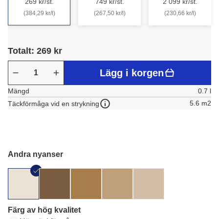
269 kr/st.
749 kr/st.
2 099 kr/st.
(384,29 kr/l)
(267,50 kr/l)
(230,66 kr/l)
Totalt: 269 kr
Lägg i korgen
Mängd
0.7 l
5.6 m2
Täckförmåga vid en strykning
Andra nyanser
Färg av hög kvalitet