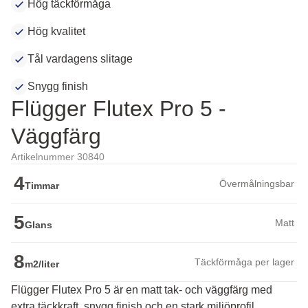
Hög täckförmåga
Hög kvalitet
Tål vardagens slitage
Snygg finish
Flügger Flutex Pro 5 -
Väggfärg
Artikelnummer 30840
4
Övermålningsbar
Timmar
5
Matt
Glans
8
Täckförmåga per lager
m2/liter
Flügger Flutex Pro 5 är en matt tak- och väggfärg med
extra täckkraft, snygg finish och en stark miljöprofil.