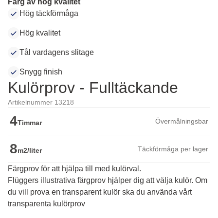
Färg av hög kvalitet
Hög täckförmåga
Hög kvalitet
Tål vardagens slitage
Snygg finish
Kulörprov - Fulltäckande
Artikelnummer 13218
4
Övermålningsbar
Timmar
8
Täckförmåga per lager
m2/liter
Färgprov för att hjälpa till med kulörval.
Flüggers illustrativa färgprov hjälper dig att välja kulör. Om 
du vill prova en transparent kulör ska du använda vårt 
transparenta kulörprov