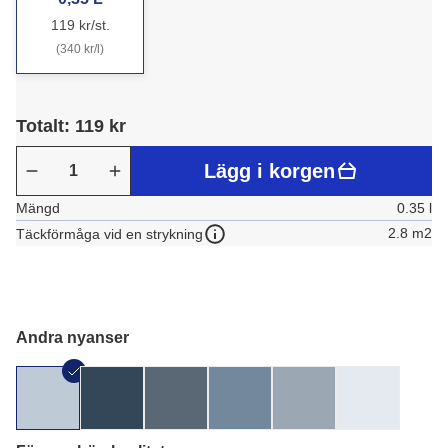
119 kr/st.
(340 kr/l)
Totalt: 119 kr
Lägg i korgen
Mängd
0.35 l
2.8 m2
Täckförmåga vid en strykning
Andra nyanser