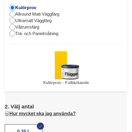
Kulörprov
Allround Matt Väggfärg
Ultramatt Väggfärg
Våtrumsfärg
Trä- och Panelmålning
Kulörprov - Fulltäckande
2. Välj antal
Hur mycket ska jag använda?
0,35 L