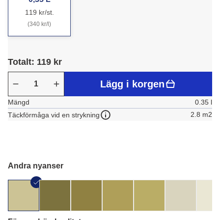
119 kr/st.
(340 kr/l)
Totalt: 119 kr
Lägg i korgen
Mängd
0.35 l
2.8 m2
Täckförmåga vid en strykning
Andra nyanser