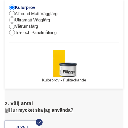
Kulörprov
Allround Matt Väggfärg
Ultramatt Väggfärg
Våtrumsfärg
Trä- och Panelmålning
Kulörprov - Fulltäckande
2. Välj antal
Hur mycket ska jag använda?
0,35 L