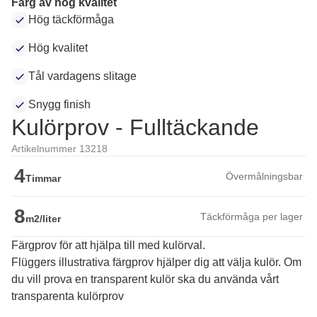
Färg av hög kvalitet
Hög täckförmåga
Hög kvalitet
Tål vardagens slitage
Snygg finish
Kulörprov - Fulltäckande
Artikelnummer 13218
4
Övermålningsbar
Timmar
8
Täckförmåga per lager
m2/liter
Färgprov för att hjälpa till med kulörval.
Flüggers illustrativa färgprov hjälper dig att välja kulör. Om 
du vill prova en transparent kulör ska du använda vårt 
transparenta kulörprov