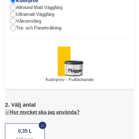
Kulörprov
Allround Matt Väggfärg
Ultramatt Väggfärg
Våtrumsfärg
Trä- och Panelmålning
Kulörprov - Fulltäckande
2. Välj antal
Hur mycket ska jag använda?
0,35 L