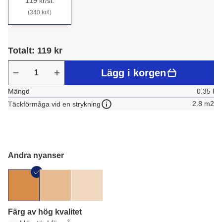
119 kr/st.
(340 kr/l)
Totalt: 119 kr
Lägg i korgen
Mängd
0.35 l
2.8 m2
Täckförmåga vid en strykning
Andra nyanser
Färg av hög kvalitet