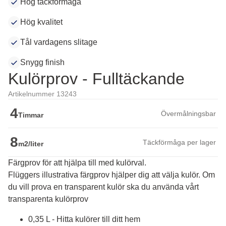
Hög täckförmåga
Hög kvalitet
Tål vardagens slitage
Snygg finish
Kulörprov - Fulltäckande
Artikelnummer 13243
4
Övermålningsbar
Timmar
8
Täckförmåga per lager
m2/liter
Färgprov för att hjälpa till med kulörval.
Flüggers illustrativa färgprov hjälper dig att välja kulör. Om 
du vill prova en transparent kulör ska du använda vårt 
transparenta kulörprov
0,35 L - Hitta kulörer till ditt hem