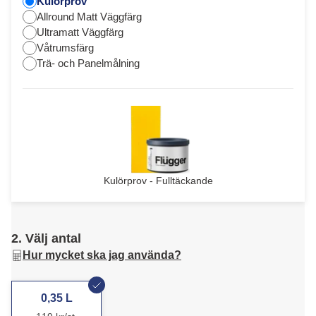
Kulörprov
Allround Matt Väggfärg
Ultramatt Väggfärg
Våtrumsfärg
Trä- och Panelmålning
Kulörprov - Fulltäckande
2. Välj antal
Hur mycket ska jag använda?
0,35 L