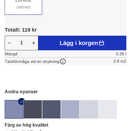
119 kr/st.
(340 kr/l)
Totalt: 119 kr
Lägg i korgen
Mängd
0.35 l
2.8 m2
Täckförmåga vid en strykning
Andra nyanser
Färg av hög kvalitet