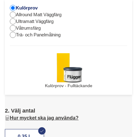
Kulörprov
Allround Matt Väggfärg
Ultramatt Väggfärg
Våtrumsfärg
Trä- och Panelmålning
Kulörprov - Fulltäckande
2. Välj antal
Hur mycket ska jag använda?
0,35 L