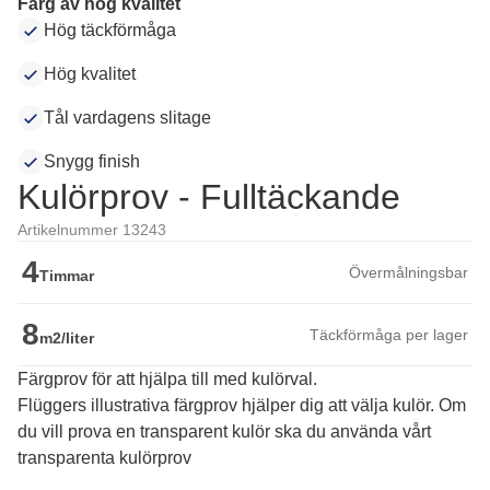
Färg av hög kvalitet
Hög täckförmåga
Hög kvalitet
Tål vardagens slitage
Snygg finish
Kulörprov - Fulltäckande
Artikelnummer 13243
4
Övermålningsbar
Timmar
8
Täckförmåga per lager
m2/liter
Färgprov för att hjälpa till med kulörval.
Flüggers illustrativa färgprov hjälper dig att välja kulör. Om 
du vill prova en transparent kulör ska du använda vårt 
transparenta kulörprov