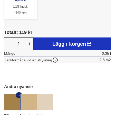
119 kr/st.
(340 kr/l)
Totalt: 119 kr
Lägg i korgen
Mängd
0.35 l
2.8 m2
Täckförmåga vid en strykning
Andra nyanser