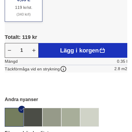
119 kr/st.
(340 kr/l)
Totalt: 119 kr
Lägg i korgen
Mängd
0.35 l
2.8 m2
Täckförmåga vid en strykning
Andra nyanser