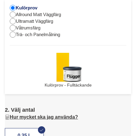
Kulörprov
Allround Matt Väggfärg
Ultramatt Väggfärg
Våtrumsfärg
Trä- och Panelmålning
Kulörprov - Fulltäckande
2. Välj antal
Hur mycket ska jag använda?
0,35 L