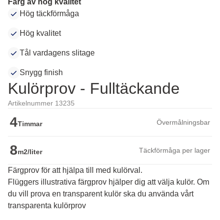
Färg av hög kvalitet
Hög täckförmåga
Hög kvalitet
Tål vardagens slitage
Snygg finish
Kulörprov - Fulltäckande
Artikelnummer 13235
4
Övermålningsbar
Timmar
8
Täckförmåga per lager
m2/liter
Färgprov för att hjälpa till med kulörval.
Flüggers illustrativa färgprov hjälper dig att välja kulör. Om 
du vill prova en transparent kulör ska du använda vårt 
transparenta kulörprov