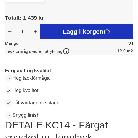
Totalt: 1 439 kr
Lägg i korgen
Mängd
9 l
12.0 m2
Täckförmåga vid en strykning
Färg av hög kvalitet
Hög täckförmåga
Hög kvalitet
Tål vardagens slitage
Snygg finish
DETALE KC14 - Färgat
spackel m. topplack