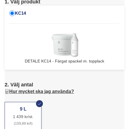
1. Välj produkt
KC14
DETALE KC14 - Färgat spackel m. topplack
2. Välj antal
Hur mycket ska jag använda?
9 L
1 439 kr/st.
(159,89 kr/l)