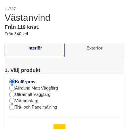
U-727
Västanvind
Från 119 kr/st.
Från 340 kr/l
Interiör
Exteriör
1. Välj produkt
Kulörprov
Allround Matt Väggfärg
Ultramatt Väggfärg
Våtrumsfärg
Trä- och Panelmålning