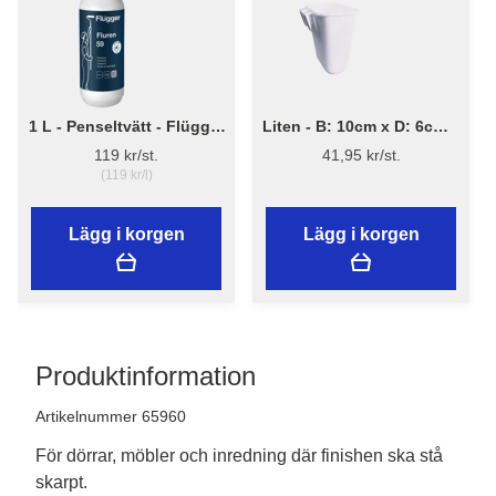
1 L - Penseltvätt - Flügger
Liten - B: 10cm x D: 6cm x
Fluren 59
H: 12cm - Borsthållare -
119 kr/st.
41,95 kr/st.
Plast
(119 kr/l)
Lägg i korgen
Lägg i korgen
Produktinformation
Artikelnummer 65960
För dörrar, möbler och inredning där finishen ska stå
skarpt.