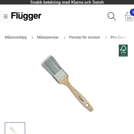
Snabb betalning med Klarna och Swish
Måleriverktyg
Målarpenslar
Penslar för snickeri
Pro Series Fl