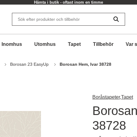
Hämta i butik - oftast inom en timme
Inomhus
Utomhus
Tapet
Tillbehör
Var 
Borosan 23 EasyUp
Borosan Hem, Ivar 38728
Boråstapeter,
Tapet
Borosan
38728