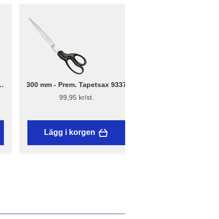
300 mm - Prem. Tapetsax 9337
18 mm - Hobbykniv
med skruvlås och ma
99,95 kr/st.
149 kr/st.
Lägg i korgen
Lägg i korgen