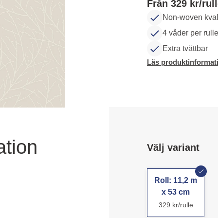
Från 329 kr/rul
Non-woven kvali
4 våder per rull
Extra tvättbar
Läs produktinformat
ation
Välj variant
Roll: 11,2 m
x 53 cm
329 kr/rulle