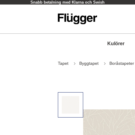
Snabb betalning med Klarna och Swish
Kulörer
Tapet
Byggtapet
Boråstapeter