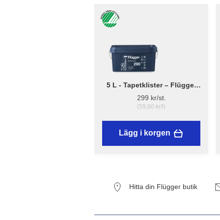
5 L - Tapetklister – Flügger
Adhesive 290
299 kr/st.
(59,80 kr/l)
Lägg i korgen
Hitta din Flügger butik