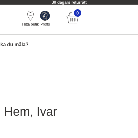
30 dagars returrätt
0
Hitta butik
Proffs
ska du måla?
 Hem, Ivar