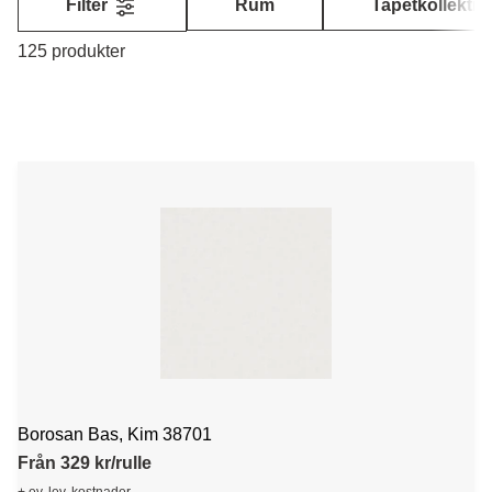
Filter
Rum
Tapetkollektio
125 produkter
Borosan Bas, Kim 38701
Från 329 kr/rulle
+ ev. lev. kostnader