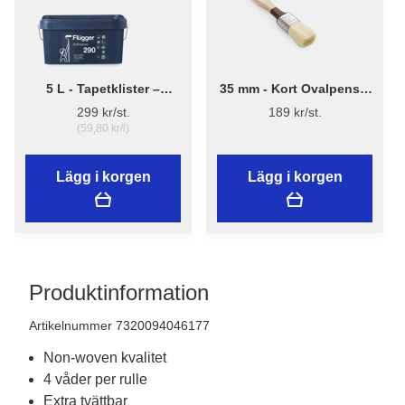
5 L - Tapetklister –
35 mm - Kort Ovalpensel
Flügger Adhesive 290
High Finish 1179 -
299 kr/st.
189 kr/st.
Flügger
(59,80 kr/l)
Lägg i korgen
Lägg i korgen
Produktinformation
Artikelnummer 7320094046177
Non-woven kvalitet
4 våder per rulle
Extra tvättbar