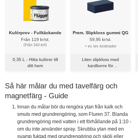
Kulörprov - Fulltäckande
Prem. Slipkloss gummi QG
Från 119 kr/st.
59,95 kr/st.
(Från 340 kr/l)
+ ev. lev. kostnader
0,35 L - Hitta kulörer till
Liten slipkloss med
ditt hem
kardborre för
handslipning
(70x120mm)
Så här målar du med tavelfärg och
magnetfärg - Guide
Innan du målar bör du rengöra ytan från kalk och
smuts med grundrengöring, som Fluren 37. Blanda
grundrengöring med vatten i ett förhållande på 1:10 -
om du inte använder spray. Skrubba ytan med en
svamp fuktad med grundrengöring och skölj eller