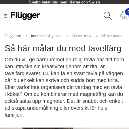
Snabb betalning med Klarna och Swish
Flügger.se
Inspiration & guider
Gor det sjalv
Så har målar du 
Så här målar du med tavelfärg
Om du vill ge barnrummet en rolig tavla där ditt barn
kan uttrycka sin kreativitet genom att rita, är
tavelfärg svaret. Du kan få en svart tavla på väggen
där du enkelt kan skriva och sudda bort med krita.
Eller varför inte organisera din vardag med en tavla
i köket? Om du kombinerar med magnetfärg kan du
också sätta upp magneter. Det är snabbt och enkelt
att skapa underhållning eller översikt för hela
familjen.