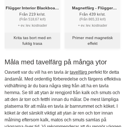
Flügger Interior Blackboard
Magnetfärg - Flügger
Finish - Griffeltavelfärg
Decorative Magnetic
Från 219 kr/st.
Från 439 kr/st.
(Från 518,67 kr/l)
(Från 865,33 kr/l)
+ ev. lev. kostnader
+ ev. lev. kostnader
Krita tas bort med en
Primer med magnetisk
fuktig trasa
effekt
Måla med tavelfärg på många ytor
Oavsett var du vill ha en tavla är
tavelfärg
perfekt för detta
ändamål. Med ordentlig förberedelse och färgens effektiva
vidhäftning är du bara några steg från att ha en tavla
hemma. Se till att ytan är rengjord från kalk och smuts och
att den är torr och fettfri innan du målar. De mest lämpliga
platserna för att måla en tavla är barnrummet och köket. I
köket är det särskilt viktigt att ytan är ren och torr innan
målning eftersom kalk, matos och smuts samlas på
väggarna över tid. Vi rekommenderar att du rengör väggen