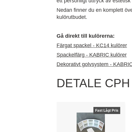
ett personligt uttryck av estetisk
Nedan finner du en komplett öve
kulörutbudet.
Gå direkt till kulörerna:
Färgat spackel - KC14 kulörer
Spackelfärg - KABRIC kulörer
Dekorativt golvsystem - KABRIC
DETALE CPH k
Fast Lågt Pris