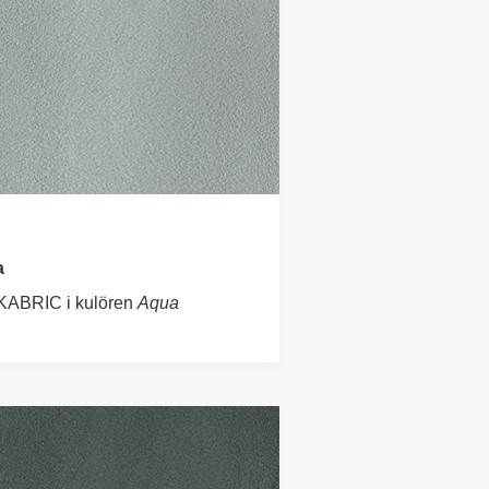
a
KABRIC i kulören
Aqua