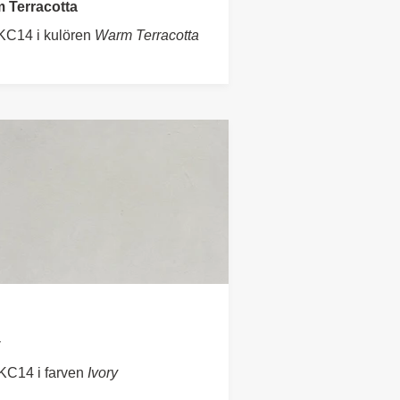
 Terracotta
KC14 i kulören
Warm Terracotta
y
KC14 i farven
Ivory