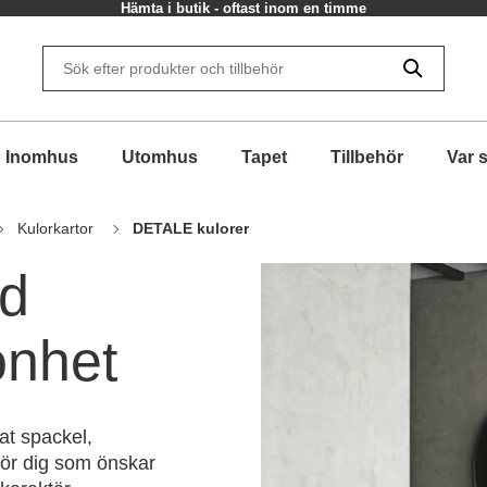
Hämta i butik - oftast inom en timme
Inomhus
Utomhus
Tapet
Tillbehör
Var 
Kulorkartor
DETALE kulorer
ed
önhet
t spackel,
för dig som önskar