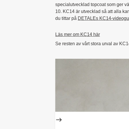
specialutvecklad topcoat som ger v
10. KC14 är utvecklad så att alla k
du tittar på
DETALEs KC14-videogu
Läs mer om KC14 här
Se resten av vårt stora urval av KC