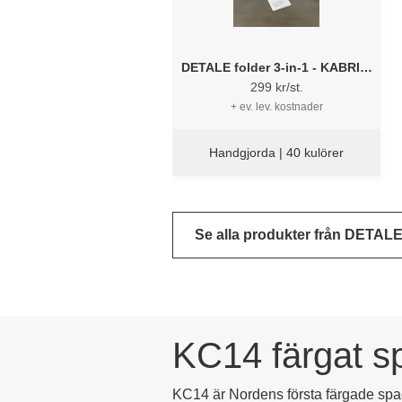
DETALE folder 3-in-1 - KABRIC,
KC14, Matt Paint
299 kr/st.
+ ev. lev. kostnader
Handgjorda | 40 kulörer
Se alla produkter från DETAL
KC14 färgat s
KC14 är Nordens första färgade spac