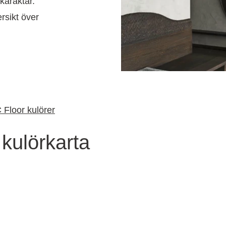
 karaktär.
rsikt över
 Floor kulörer
ulörkarta