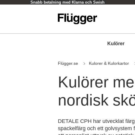
Snabb betalning med Klarna och Swish
Kulörer
Flügger.se
Kulorer & Kulorkartor
Kulörer m
nordisk sk
DETALE CPH har utvecklat färga
spackelfärg och ett golvsystem 