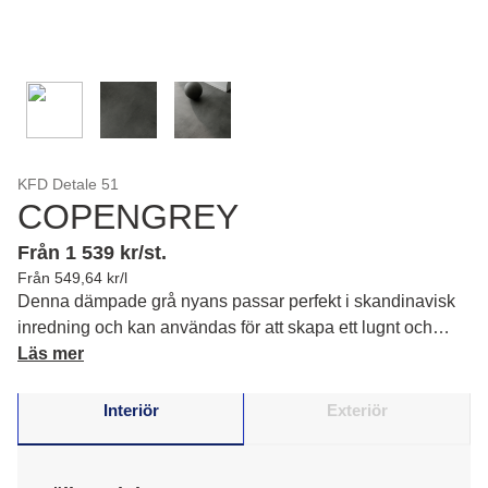
KFD Detale 51
COPENGREY
Från 1 539 kr/st.
Från 549,64 kr/l
Denna dämpade grå nyans passar perfekt i skandinavisk
inredning och kan användas för att skapa ett lugnt och
tidlöst uttryck. Det slitstarka golvspacklet fungerar bra på
Läs mer
både betong- och trägolv, vilket gör Copengrey till en
pålitlig och stilren lösning.
Interiör
Exteriör