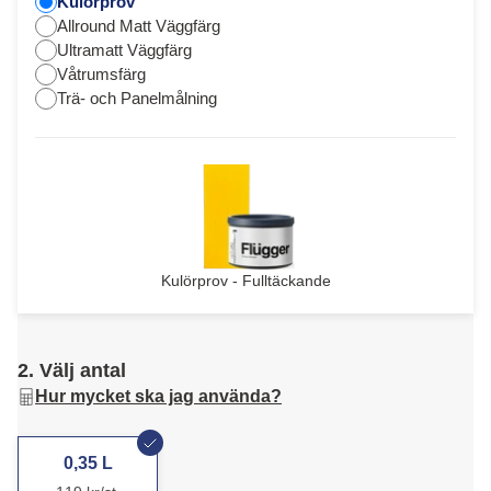
Kulörprov
Allround Matt Väggfärg
Ultramatt Väggfärg
Våtrumsfärg
Trä- och Panelmålning
Kulörprov - Fulltäckande
2. Välj antal
Hur mycket ska jag använda?
0,35 L