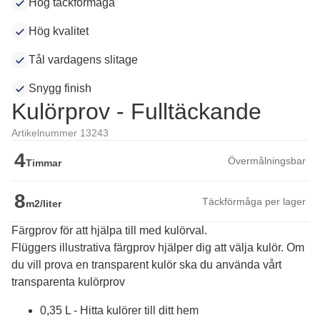
Hög täckförmåga
Hög kvalitet
Tål vardagens slitage
Snygg finish
Kulörprov - Fulltäckande
Artikelnummer 13243
4
Övermålningsbar
Timmar
8
Täckförmåga per lager
m2/liter
Färgprov för att hjälpa till med kulörval.
Flüggers illustrativa färgprov hjälper dig att välja kulör. Om 
du vill prova en transparent kulör ska du använda vårt 
transparenta kulörprov
0,35 L - Hitta kulörer till ditt hem