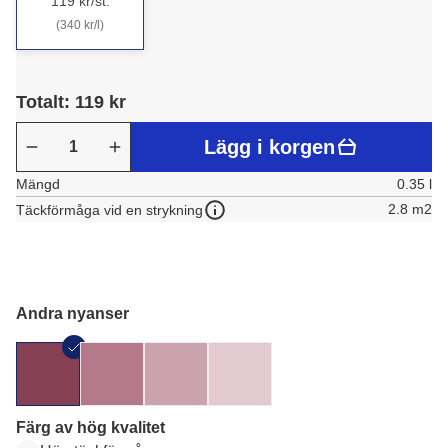
119 kr/st.
(340 kr/l)
Totalt: 119 kr
Lägg i korgen
Mängd
0.35 l
2.8 m2
Täckförmåga vid en strykning
Andra nyanser
Färg av hög kvalitet