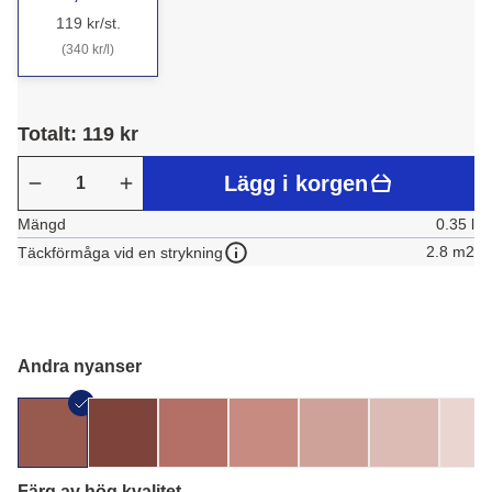
119 kr/st.
(340 kr/l)
Totalt: 119 kr
Lägg i korgen
Mängd
0.35 l
2.8 m2
Täckförmåga vid en strykning
Andra nyanser
Färg av hög kvalitet