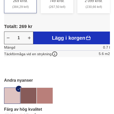
269 kr/st.
749 kr/st.
2 099 kr/st.
(384,29 kr/l)
(267,50 kr/l)
(230,66 kr/l)
Totalt: 269 kr
Lägg i korgen
Mängd
0.7 l
5.6 m2
Täckförmåga vid en strykning
Andra nyanser
Färg av hög kvalitet