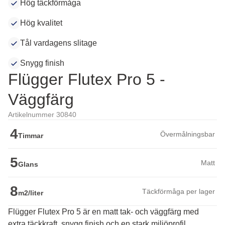
Hög täckförmåga
Hög kvalitet
Tål vardagens slitage
Snygg finish
Flügger Flutex Pro 5 -
Väggfärg
Artikelnummer 30840
4
Övermålningsbar
Timmar
5
Matt
Glans
8
Täckförmåga per lager
m2/liter
Flügger Flutex Pro 5 är en matt tak- och väggfärg med
extra täckkraft, snygg finish och en stark miljöprofil.