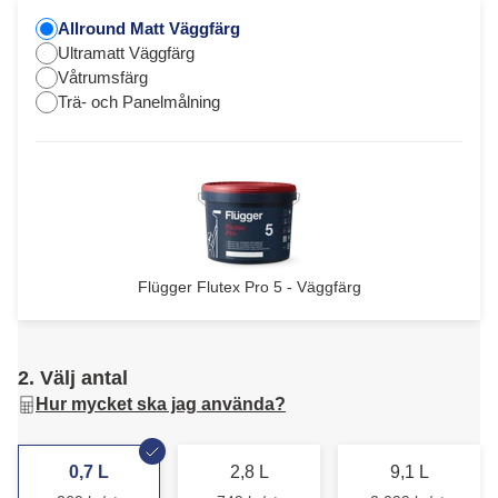
Allround Matt Väggfärg
Ultramatt Väggfärg
Våtrumsfärg
Trä- och Panelmålning
Flügger Flutex Pro 5 - Väggfärg
2. Välj antal
Hur mycket ska jag använda?
0,7 L
2,8 L
9,1 L