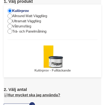
1. Välj produkt
Kulörprov
Allround Matt Väggfärg
Ultramatt Väggfärg
Våtrumsfärg
Trä- och Panelmålning
Kulörprov - Fulltäckande
2. Välj antal
Hur mycket ska jag använda?