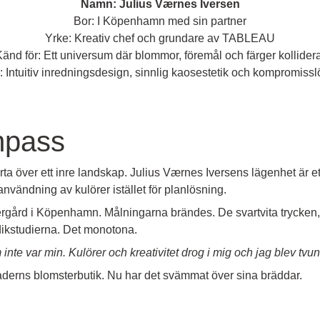
Namn:
Julius Værnes Iversen
Bor: I Köpenhamn med sin partner
Yrke: Kreativ chef och grundare av TABLEAU
änd för: Ett universum där blommor, föremål och färger kollider
Intuitiv inredningsdesign, sinnlig kaosestetik och kompromisslö
mpass
a över ett inre landskap. Julius Værnes Iversens lägenhet är et
iv användning av kulörer istället för planlösning.
gård i Köpenhamn. Målningarna brändes. De svartvita trycken, 
ridikstudierna. Det monotona.
inte var min. Kulörer och kreativitet drog i mig och jag blev tvung
faderns blomsterbutik. Nu har det svämmat över sina bräddar.