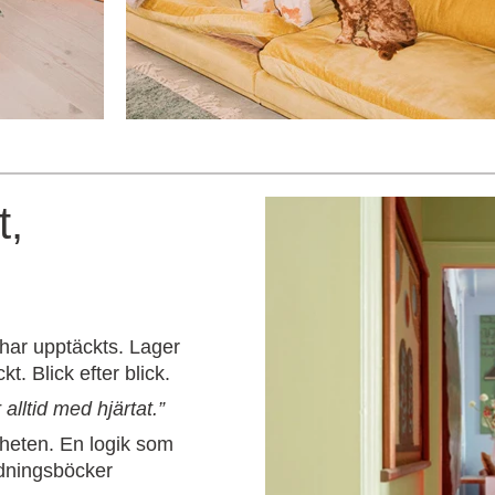
t,
har upptäckts. Lager
kt. Blick efter blick.
 alltid med hjärtat.”
gheten. En logik som
edningsböcker