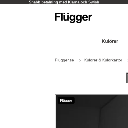
Hämta i butik - oftast inom en timme
Kulörer
Flügger.se
Kulorer & Kulorkartor