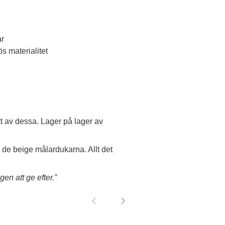
ar
s materialitet
t av dessa. Lager på lager av
de beige målardukarna. Allt det
en att ge efter.”