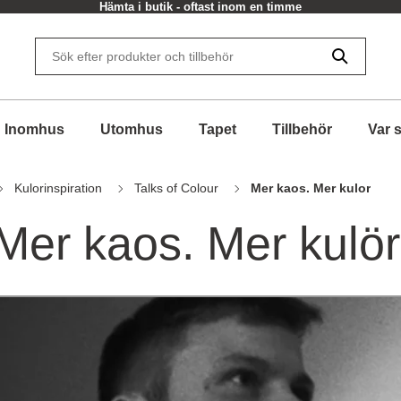
30 dagars returrätt
Inomhus
Utomhus
Tapet
Tillbehör
Var 
Kulorinspiration
Talks of Colour
Mer kaos. Mer kulor
Mer kaos. Mer kulör