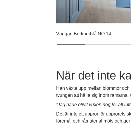
Väggar:
Berlinerblå NO.14
När det inte k
Han växte upp mellan blommor och te
tvungen att hålla sig inom ramarna. O
”Jag hade blivit vuxen nog för att int
Det är inte ett uppror för upprorets 
föremål och råmaterial möts och ger u