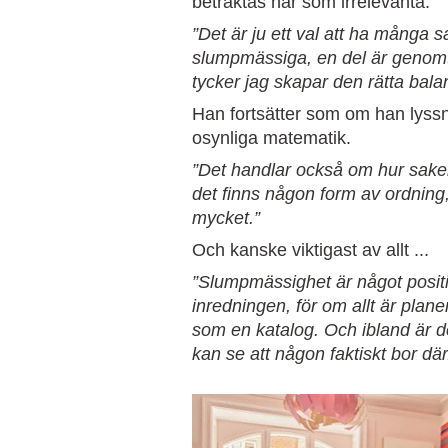
betraktas här som irrelevanta.
”Det är ju ett val att ha många sa
slumpmässiga, en del är genomt
tycker jag skapar den rätta bala
Han fortsätter som om han lyssn
osynliga matematik.
”Det handlar också om hur saker
det finns någon form av ordning
mycket.”
Och kanske viktigast av allt ...
”Slumpmässighet är något positiv
inredningen, för om allt är planer
som en katalog. Och ibland är de
kan se att någon faktiskt bor där