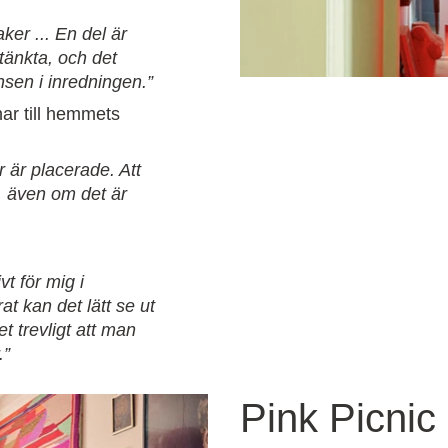
ker ... En del är
änkta, och det
nsen i inredningen.”
ar till hemmets
 är placerade. Att
, även om det är
t för mig i
at kan det lätt se ut
t trevligt att man
.”
Pink Picnic 