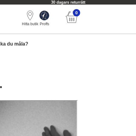
Alltid fri frakt från 749 kr.
0
Hitta butik
Proffs
ska du måla?
.