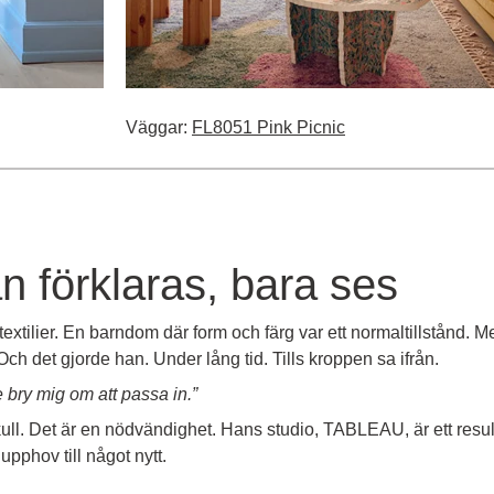
Väggar:
FL8051 Pink Picnic
an förklaras, bara ses
xtilier. En barndom där form och färg var ett normaltillstånd.
ch det gjorde han. Under lång tid. Tills kroppen sa ifrån.
e bry mig om att passa in.”
skull. Det är en nödvändighet. Hans studio, TABLEAU, är ett resul
pphov till något nytt.