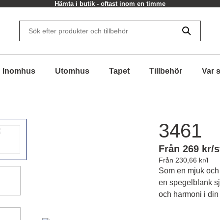
Hämta i butik - oftast inom en timme
Inomhus
Utomhus
Tapet
Tillbehör
Var 
3461
Från 269 kr/s
Från 230,66 kr/l
Som en mjuk och f
en spegelblank sj
och harmoni i din 