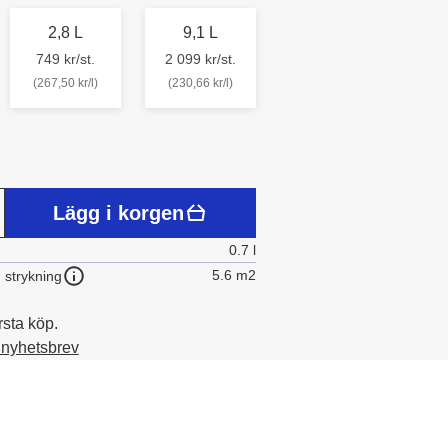
2,8 L
9,1 L
749 kr/st.
2 099 kr/st.
(267,50 kr/l)
(230,66 kr/l)
Lägg i korgen
0.7 l
5.6 m2
 strykning
rsta köp.
t nyhetsbrev