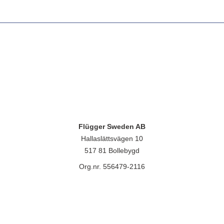
Flügger Sweden AB
Hallaslättsvägen 10
517 81 Bollebygd
Org.nr. 556479-2116
lügger group A/S, Islevdalvej 151, 2610 Rødovre, CVR-nr.: 32788718. 