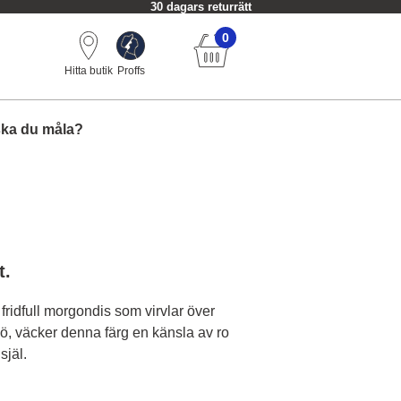
30 dagars returrätt
0
Hitta butik
Proffs
ska du måla?
t.
ridfull morgondis som virvlar över
ö, väcker denna färg en känsla av ro
själ.