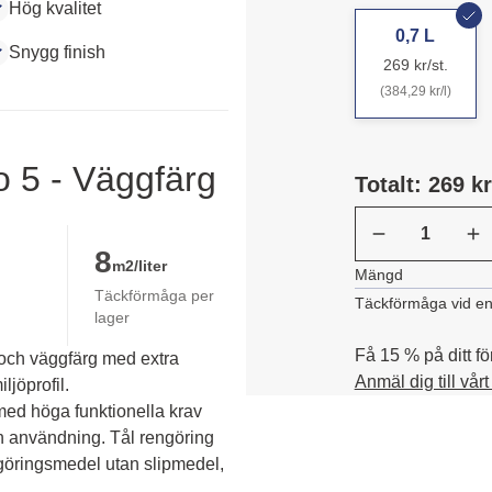
Hög kvalitet
0,7 L
Snygg finish
269 kr/st.
(384,29 kr/l)
o 5 - Väggfärg
Totalt: 269 kr
8
m2/liter
Mängd
Täckförmåga per
Täckförmåga vid en
lager
Få 15 % på ditt fö
 och väggfärg med extra
Anmäl dig till vår
ljöprofil.
d höga funktionella krav 
ån användning. Tål rengöring 
göringsmedel utan slipmedel, 