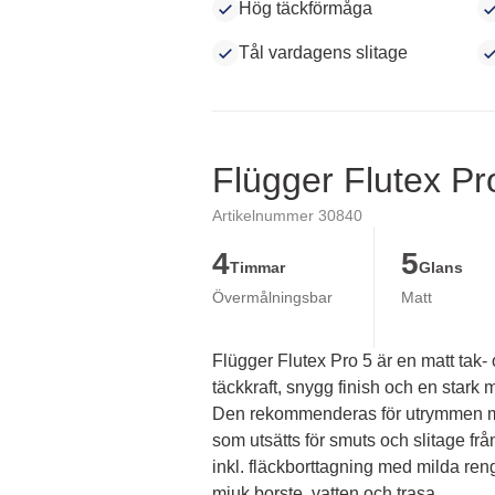
Hög täckförmåga
Tål vardagens slitage
Flügger Flutex Pr
Artikelnummer 30840
4
5
Timmar
Glans
Övermålningsbar
Matt
Flügger Flutex Pro 5 är en matt tak-
täckkraft, snygg finish och en stark mi
Den rekommenderas för utrymmen me
som utsätts för smuts och slitage fr
inkl. fläckborttagning med milda ren
mjuk borste, vatten och trasa.
