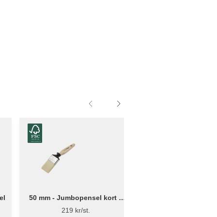
el
50 mm - Jumbopensel kort –
50 mm - Jumbopense
Flügger Excellence
Flügger Pro Ser
219 kr/st.
179 kr/st.