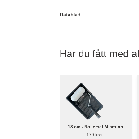
Datablad
Har du fått med al
18 cm - Rollerset Microlon
Rough Ø38mm - Flügger
179 kr/st.