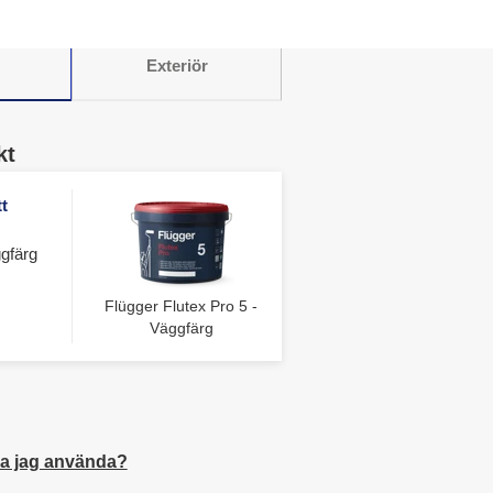
Exteriör
kt
t
gfärg
Flügger Flutex Pro 5 -
Väggfärg
a jag använda?