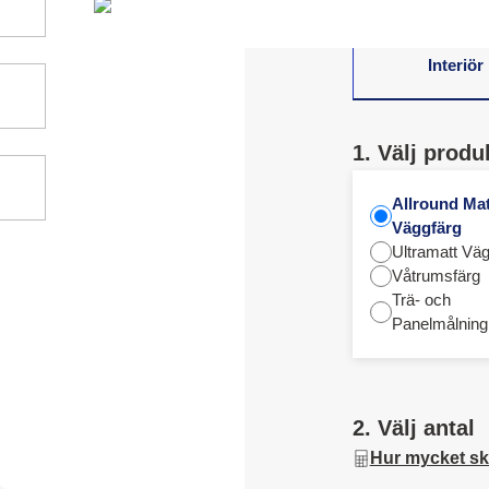
Interiör
1. Välj produ
Allround Mat
Väggfärg
Ultramatt Väg
Våtrumsfärg
Trä- och
Panelmålning
2. Välj antal
Hur mycket sk