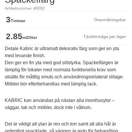
Artikelnummer 48092
3
Övermålningsbar
Timmar
2.85
Täckförmåga per lager
m2/liter
Detale Kabric är ultramatt dekorativ färg som ger en yta
med levande finish.
Den ger en fin yta med god slitstyrka. Spackelfärgen är 
lämplig för lokaler med normala funktionella krav som 
utsätts för måttlig smuts och användningsrelaterat slitage. 
Möbler bör efterbehandlas med lämplig lack.
KABRIC kan användas på nästan alla inomhusytor – 
väggar, tak och möbler, dock inte i våtrum.
Det är viktigt att ytan är ren och torr samt att alla hål är 
ordentligt spacklade, så väggen är redo för behandling.