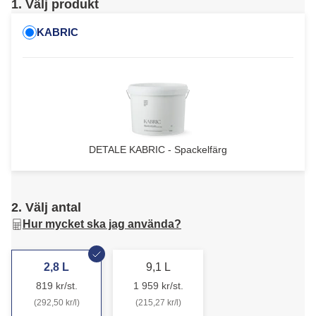
1. Välj produkt
KABRIC
DETALE KABRIC - Spackelfärg
2. Välj antal
Hur mycket ska jag använda?
2,8 L
9,1 L
819 kr/st.
1 959 kr/st.
(292,50 kr/l)
(215,27 kr/l)