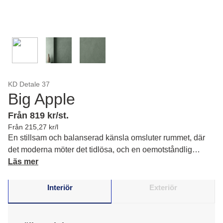
KD Detale 37
Big Apple
Från 819 kr/st.
Från 215,27 kr/l
En stillsam och balanserad känsla omsluter rummet, där
det moderna möter det tidlösa, och en oemotståndlig
rofylldhet infinner sig.
Läs mer
Interiör
Exteriör