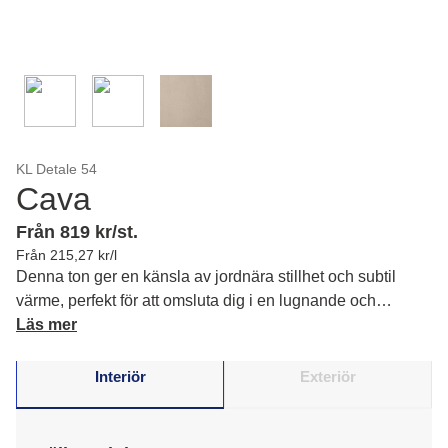
KL Detale 54
Cava
Från 819 kr/st.
Från 215,27 kr/l
Denna ton ger en känsla av jordnära stillhet och subtil
värme, perfekt för att omsluta dig i en lugnande och
balanserad atmosfär.
Läs mer
Interiör
Exteriör