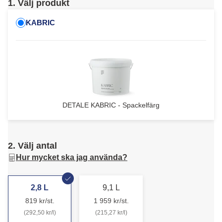
1. Välj produkt
KABRIC
DETALE KABRIC - Spackelfärg
2. Välj antal
Hur mycket ska jag använda?
2,8 L
9,1 L
819 kr/st.
1 959 kr/st.
(292,50 kr/l)
(215,27 kr/l)