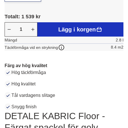
Totalt: 1 539 kr
Lägg i korgen
Mängd
2.8 l
8.4 m2
Täckförmåga vid en strykning
Färg av hög kvalitet
Hög täckförmåga
Hög kvalitet
Tål vardagens slitage
Snygg finish
DETALE KABRIC Floor -
Färgat spackel för golv