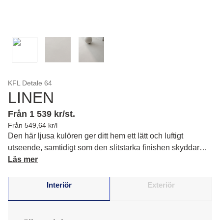
KFL Detale 64
LINEN
Från 1 539 kr/st.
Från 549,64 kr/l
Den här ljusa kulören ger ditt hem ett lätt och luftigt
utseende, samtidigt som den slitstarka finishen skyddar
golvet från dagligt slitage. Kulören Linen skpar en tidlös
Läs mer
elegans som passar in i alla inredningar.
Interiör
Exteriör