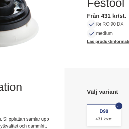
Festool
Från 431 kr/st.
för RO 90 DX
medium
Läs produktinformat
ation
Välj variant
D90
. Slipplattan samlar upp 
431 kr/st.
ytkvalitet och dammfritt 