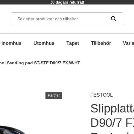
30 dagars returrätt
Inomhus
Utomhus
Tapet
Tillbehör
Var 
ool Sanding pad ST-STF D90/7 FX W-HT
FESTOOL
Partner
Slippla
D90/7 F