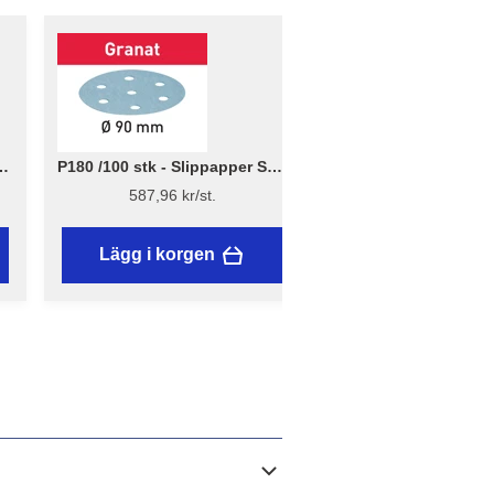
TF
P180 /100 stk - Slippapper STF
P40 /50 stk - Slippa
D90/6 Granat - Festool
D90/6 Granat - Fe
587,96 kr/st.
397,25 kr/st.
Lägg i korgen
Lägg i korgen