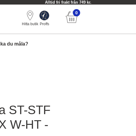
Alltid fri frakt från 749 kr.
0
Hitta butik
Proffs
ska du måla?
tta ST-STF
X W-HT -