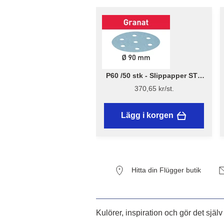
P60 /50 stk - Slippapper STF
D90/6 Granat - Festool
370,65 kr/st.
Lägg i korgen
Hitta din Flügger butik
Kulörer, inspiration och gör det själv