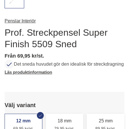
Penslar Interiör
Prof. Streckpensel Super
Finish 5509 Sned
Från 69,95 kr/st.
Det sneda huvudet gör den idealisk för streckdragning
Läs produktinformation
Välj variant
12 mm
18 mm
25 mm
69,95 kr/st.
79,95 kr/st.
89,95 kr/st.