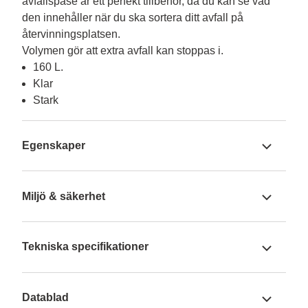
avfallspåse är ett perfekt tillbehör, då du kan se vad 
den innehåller när du ska sortera ditt avfall på 
återvinningsplatsen.

Volymen gör att extra avfall kan stoppas i.
160 L.
Klar
Stark
Egenskaper
Miljö & säkerhet
Tekniska specifikationer
Datablad