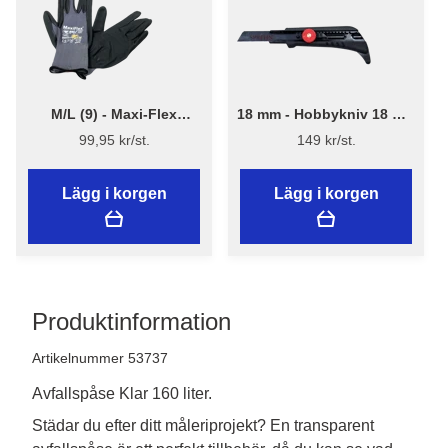
M/L (9) - Maxi-Flex
18 mm - Hobbykniv 18 mm
handske model 42-874
med skruvlås och
99,95 kr/st.
149 kr/st.
mattkrok.
Lägg i korgen
Lägg i korgen
Produktinformation
Artikelnummer 53737
Avfallspåse Klar 160 liter.
Städar du efter ditt måleriprojekt? En transparent 