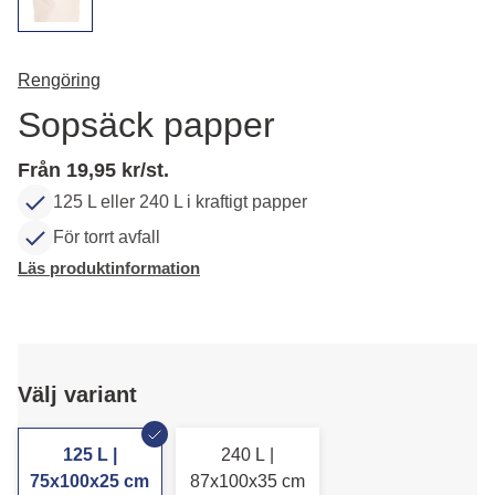
Rengöring
Sopsäck papper
Från 19,95 kr/st.
125 L eller 240 L i kraftigt papper
För torrt avfall
Läs produktinformation
Välj variant
125 L |
240 L |
75x100x25 cm
87x100x35 cm