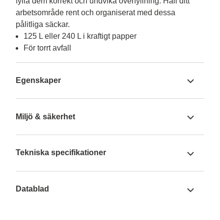
fylla dem korrekt och undvika överfyllning. Håll ditt 
arbetsområde rent och organiserat med dessa 
pålitliga säckar.
125 L eller 240 L i kraftigt papper
För torrt avfall
Egenskaper
Miljö & säkerhet
Tekniska specifikationer
Datablad