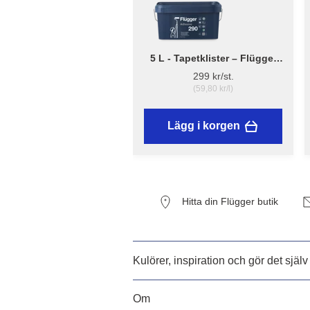
5 L - Tapetklister – Flügger
Adhesive 290
299 kr/st.
(59,80 kr/l)
Lägg i korgen
Hitta din Flügger butik
Kulörer, inspiration och gör det själv
Om