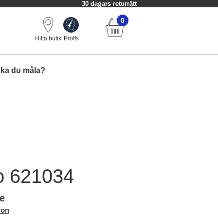
30 dagars returrätt
0
Hitta butik
Proffs
ska du måla?
o 621034
le
ion