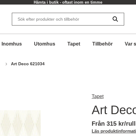
Hämta i butik - oftast inom en timme
Inomhus
Utomhus
Tapet
Tillbehör
Var 
Art Deco 621034
Tapet
Art Dec
Från 315 kr/rul
Läs produktinformat