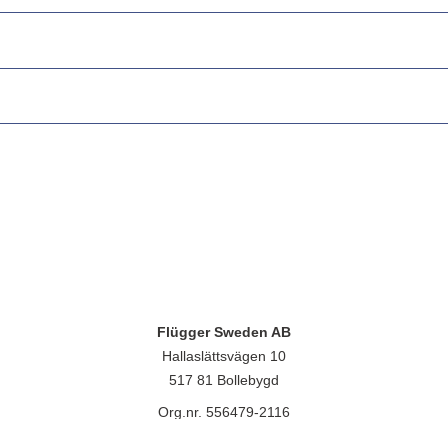
Flügger Sweden AB
Hallaslättsvägen 10
517 81 Bollebygd
Org.nr. 556479-2116
lügger group A/S, Islevdalvej 151, 2610 Rødovre, CVR-nr.: 32788718. 