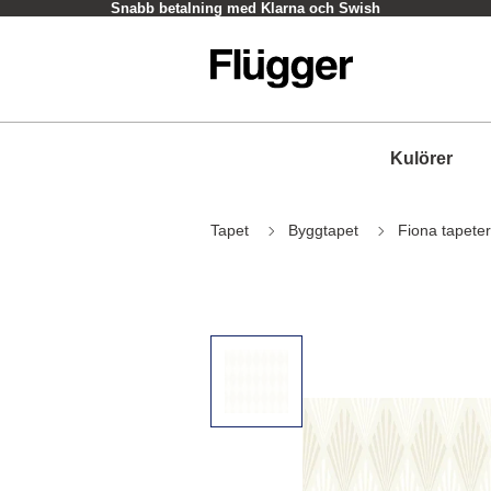
Snabb betalning med Klarna och Swish
Kulörer
Tapet
Byggtapet
Fiona tapeter