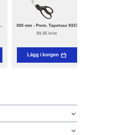
300 mm - Prem. Tapetsax 9337
18 mm - Hobbykniv
med skruvlås och ma
99,95 kr/st.
149 kr/st.
Lägg i korgen
Lägg i korgen