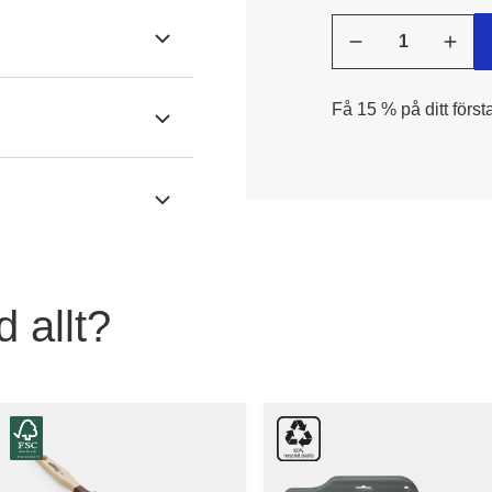
Få 15 % på ditt först
 allt?