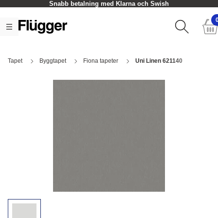
Snabb betalning med Klarna och Swish
Tapet
Byggtapet
Fiona tapeter
Uni Linen 621140