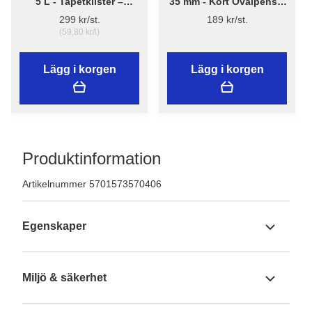
5 L - Tapetklister –
35 mm - Kort Ovalpensel
Flügger Adhesive 290
High Finish 1179 -
299 kr/st.
189 kr/st.
Flügger
(59,80 kr/l)
Lägg i korgen
Lägg i korgen
Produktinformation
Artikelnummer 5701573570406
Egenskaper
Miljö & säkerhet