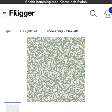
Snabb betalning med Klarna och Swish
Tapet
Designtapet
Bloomsbury - 2347640