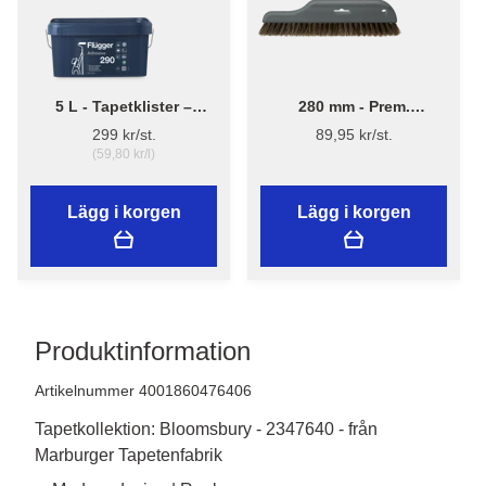
5 L - Tapetklister –
280 mm - Prem.
Flügger Adhesive 290
Tapetborst 3540
299 kr/st.
89,95 kr/st.
(59,80 kr/l)
Lägg i korgen
Lägg i korgen
Produktinformation
Artikelnummer 4001860476406
Tapetkollektion: Bloomsbury - 2347640 - från
Marburger Tapetenfabrik