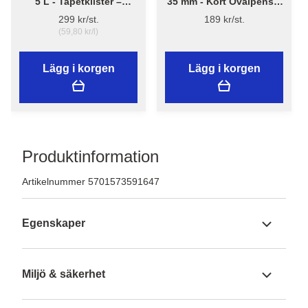
5 L - Tapetklister –
35 mm - Kort Ovalpensel
Flügger Adhesive 290
High Finish 1179 -
299 kr/st.
189 kr/st.
Flügger
(59,80 kr/l)
Lägg i korgen
Lägg i korgen
Produktinformation
Artikelnummer 5701573591647
Egenskaper
Miljö & säkerhet