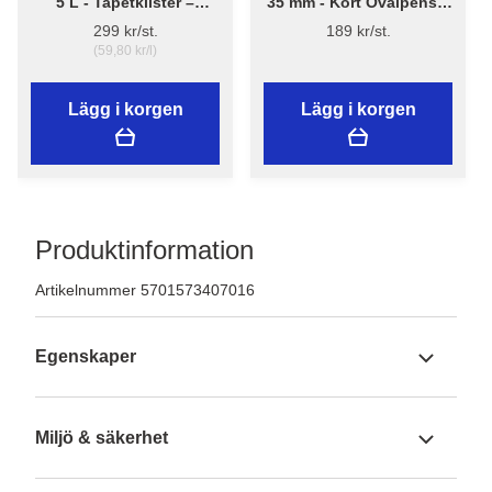
5 L - Tapetklister –
35 mm - Kort Ovalpensel
Flügger Adhesive 290
High Finish 1179 -
299 kr/st.
189 kr/st.
Flügger
(59,80 kr/l)
Lägg i korgen
Lägg i korgen
Produktinformation
Artikelnummer 5701573407016
Egenskaper
Miljö & säkerhet