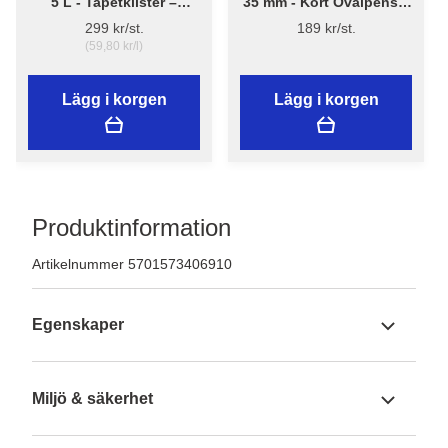
5 L - Tapetklister –
35 mm - Kort Ovalpensel
Flügger Adhesive 290
High Finish 1179 -
299 kr/st.
189 kr/st.
Flügger
(59,80 kr/l)
Lägg i korgen
Lägg i korgen
Produktinformation
Artikelnummer 5701573406910
Egenskaper
Miljö & säkerhet