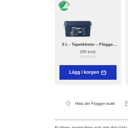
5 L - Tapetklister – Flügger
Adhesive 290
299 kr/st.
(59,80 kr/l)
Lägg i korgen
Hitta din Flügger butik
Kulörer, inspiration och gör det själv