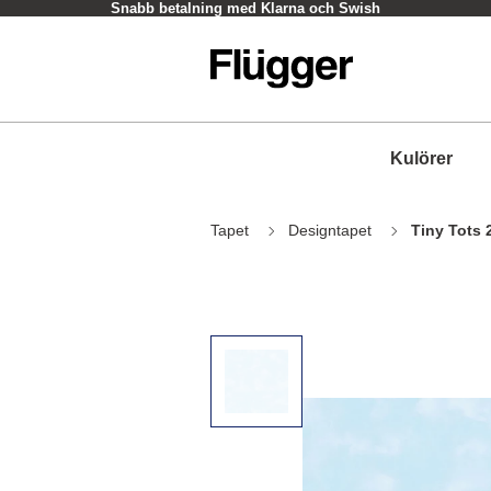
Snabb betalning med Klarna och Swish
Kulörer
Tapet
Designtapet
Tiny Tots 