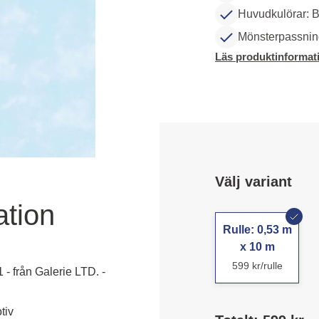
Huvudkulörar: B
Mönsterpassning
Läs produktinformat
Välj variant
ation
Rulle: 0,53 m
x 10 m
599 kr/rulle
 - från Galerie LTD. -
tiv