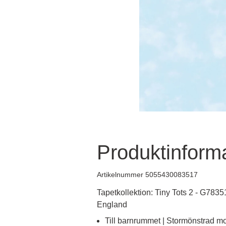
Produktinform
Artikelnummer 5055430083517
Tapetkollektion: Tiny Tots 2 - G78351
England
Till barnrummet | Stormönstrad mo