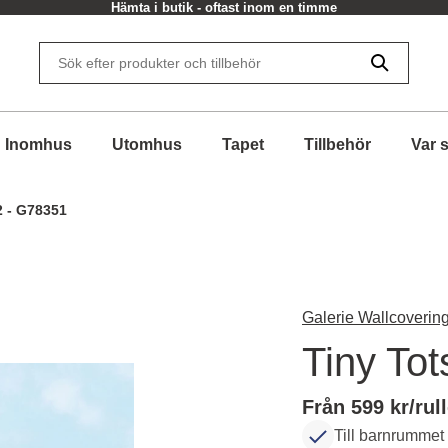
Hämta i butik - oftast inom en timme
Inomhus
Utomhus
Tapet
Tillbehör
Var 
2 - G78351
Galerie Wallcovering
Tiny To
Från 599 kr/rul
Till barnrummet