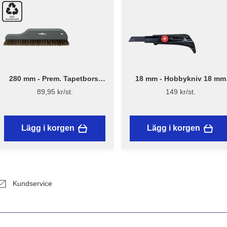
280 mm - Prem. Tapetborst
18 mm - Hobbykniv 18 mm
3540
med skruvlås och mattkrok
89,95 kr/st.
149 kr/st.
Lägg i korgen
Lägg i korgen
Kundservice