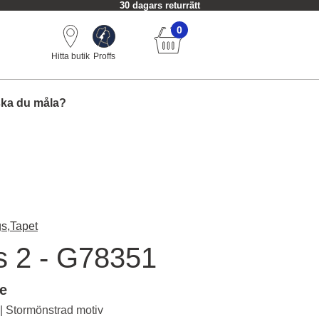
30 dagars returrätt
0
Hitta butik
Proffs
ska du måla?
s,
Tapet
ts 2 - G78351
le
 | Stormönstrad motiv