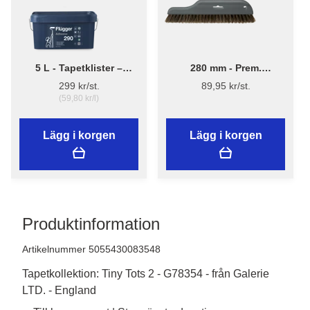
5 L - Tapetklister –
280 mm - Prem.
Flügger Adhesive 290
Tapetborst 3540
299 kr/st.
89,95 kr/st.
(59,80 kr/l)
Lägg i korgen
Lägg i korgen
Produktinformation
Artikelnummer 5055430083548
Tapetkollektion: Tiny Tots 2 - G78354 - från Galerie
LTD. - England