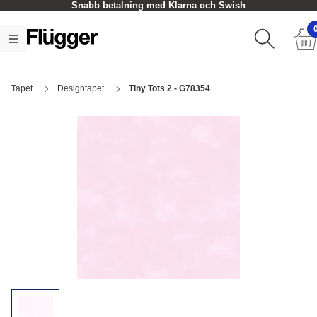
Snabb betalning med Klarna och Swish
Tapet
Designtapet
Tiny Tots 2 - G78354